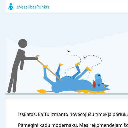
Izskatās, ka Tu izmanto novecojušu tīmekļa pārlūk
Pamēģini kādu modernāku. Mēs rekomendējam šo